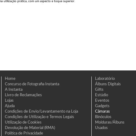
a utilização prática, com um aspecto e toque superior.
Home
Laboratório
Concurso de Fotografia Instanta
Álbuns Digitais
A Instanta
Gifts
Livro de Reclamações
Estúdio
Lojas
Eventos
Ajuda
Gadgets
Condições de Envio/Levantamento na Loja
Câmaras
Condições de Utilização e Termos Legais
Binóculos
Utilização de Cookies
Molduras/Álbuns
Devolução de Material (RMA)
Usados
Política de Privacidade