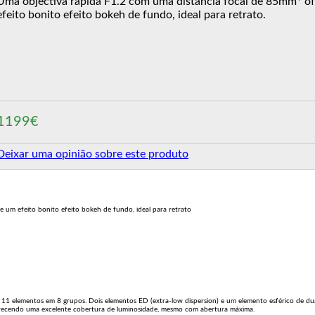
Uma objectiva rápida F1.2 com uma distância focal de 85mm* o
efeito bonito efeito bokeh de fundo, ideal para retrato.
1199€
Deixar uma opinião sobre este produto
 um efeito bonito efeito bokeh de fundo, ideal para retrato
 11 elementos em 8 grupos. Dois elementos ED (extra-low dispersion) e um elemento esférico de duas
erecendo uma excelente cobertura de luminosidade, mesmo com abertura máxima.