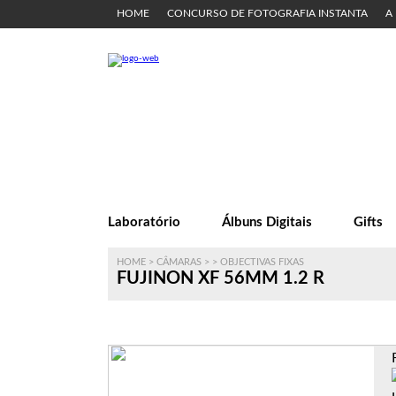
HOME
CONCURSO DE FOTOGRAFIA INSTANTA
A
Laboratório
Álbuns Digitais
Gifts
HOME
>
CÂMARAS
>
>
OBJECTIVAS FIXAS
FUJINON XF 56MM 1.2 R