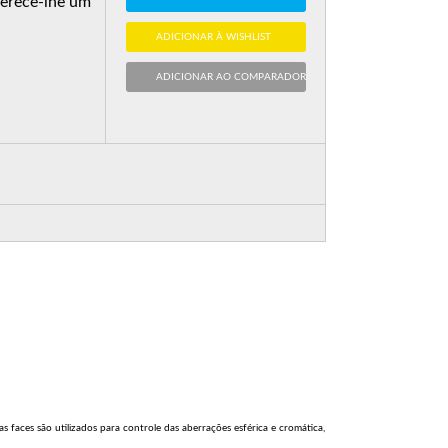
ferece-lhe um
ADICIONAR À WISHLIST
ADICIONAR AO COMPARADOR
 faces são utilizados para controle das aberrações esférica e cromática,