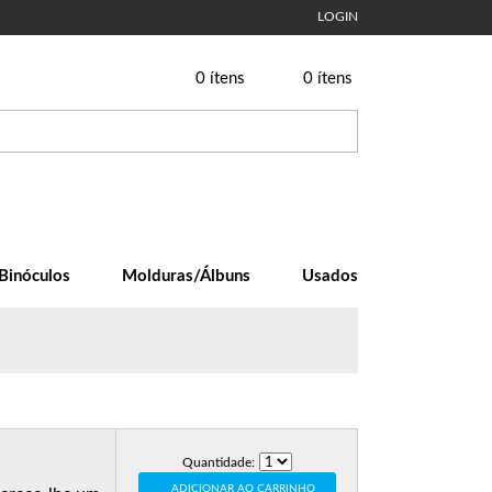
LOGIN
0
ítens
0
ítens
Binóculos
Molduras/Álbuns
Usados
Quantidade:
ADICIONAR AO CARRINHO