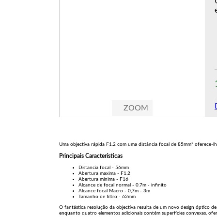
ZOOM
Uma objectiva rápida F1.2 com uma distância focal de 85mm* oferece-lhe
Principais Características
Distancia focal - 56mm
Abertura maxima - F1.2
Abertura minima - F16
Alcance de focal normal - 0.7m - infinito
Alcance focal Macro - 0,7m - 3m
Tamanho de filtro - 62mm
O fantástica resolução da objectiva resulta de um novo design óptico de
enquanto quatro elementos adicionais contém superfícies convexas, of