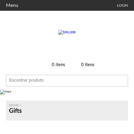
Menu
LOGIN
0
ítens
0
ítens
HOME
>
Gifts