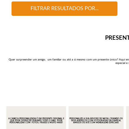
FILTRAR RESULTADOS POR...
PRESEN
Quer surpreender um amigo, um familiar ou até a si mesmo com um presente único? Aqui enco
especial e 
A CANECA PERSONALIZADA É UM PRESENTE ORIGINAL E
PERSONALIZE A SUA ÁRVORE DE NATAL CRIANDO OS
QUE PODE OFERECER DURANTE TODO O ANO. PODE
SEUS ADEREÇOS COM FOTOGRAFIAS DA FAMÍLIA,
PERSONALIZAR COM FOTOS, FRASES E MUITO MAIS!
AMIGOS OU ATÉ COM MENSAGENS ESPECIAIS.