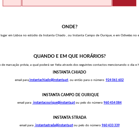
ONDE?
o lugar em Lisboa no estúdio da Instanta Chiado , ou Instanta Campo de Ourique, e em Odivelas no e
QUANDO E EM QUE HORÁRIOS?
 de marcação prévia, a qual poderá ser feita através dos seguintes contactos mencionando o dia e 
INSTANTA CHIADO
email para
instantachiado@instanta.pt
, ou então para o número
924 061 602
INSTANTA CAMPO DE OURIQUE
email para
instantacourique@instanta.pt
ou pelo do número
960 454 084
INSTANTA STRADA
email para
instantastrada@instanta.pt
ou pelo do número
960 433 339