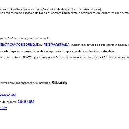
aso de famílias numerosas; lotação máxima de dois adultos e quatro crianças).
 a desinfeção do espaço e de todos os adereços, bem como o arejamento do local entre cada sessão
pode fazê-lo, apenas, no dia da sessão).
SERVAR CAMPO DE OURIQUE
ou
RESERVAR STRADA
mediante o estúdio da sua preferência,
e au
lidade. Sugerimos que indique, desde logo, mais do que uma data ou horário pretendido.
anco ou se preferir MBWAY, para que possa efetuar o pagamento de um
sinal de € 30
. A sua reserva 
ocorrer com uma antecedência inferior a
5 dias úteis
.
924 061 602
lo do número
960 454 084
3 339