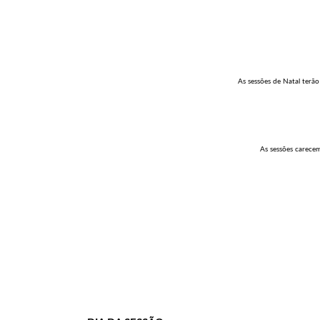
As sessões de Natal terã
As sessões carecem