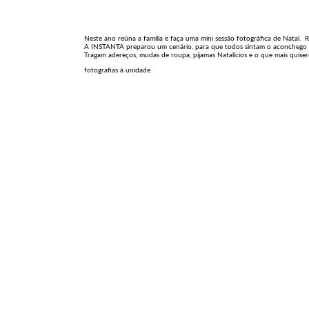
Neste ano reúna a família e faça uma mini sessão fotográfica de Natal. 
A INSTANTA preparou um cenário, para que todos sintam o aconchego 
Tragam adereços, mudas de roupa, pijamas Natalícios e o que mais quisere
fotografias à unidade