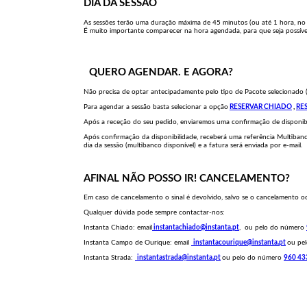
DIA DA SESSÃO
As sessões terão uma duração máxima de 45 minutos (ou até 1 hora, no c
É muito importante comparecer na hora agendada, para que seja possível
QUERO AGENDAR. E AGORA?
Não precisa de optar antecipadamente pelo tipo de Pacote selecionado (
Para agendar a sessão basta selecionar a opção
RESERVAR CHIADO
,
RE
Após a receção do seu pedido, enviaremos uma confirmação de disponibi
Após confirmação da disponibilidade, receberá uma referência Multib
dia da sessão (multibanco disponível) e a fatura será enviada por e-mail.
AFINAL NÃO POSSO IR! CANCELAMENTO?
Em caso de cancelamento o sinal é devolvido, salvo se o cancelamento 
Qualquer dúvida pode sempre contactar-nos:
Instanta Chiado: email
instantachiado@instanta.pt
, ou pelo do número
Instanta Campo de Ourique:
email
instantacourique@instanta.pt
ou pe
Instanta Strada:
instantastrada@instanta.pt
ou pelo do número
960 43