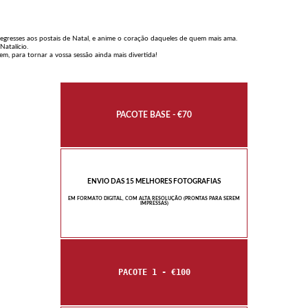
Regresses aos postais de Natal, e anime o coração daqueles de quem mais ama.
Natalício.
m, para tornar a vossa sessão ainda mais divertida!
PACOTE BASE - €70
ENVIO DAS 15 MELHORES FOTOGRAFIAS
EM FORMATO DIGITAL, COM ALTA RESOLUÇÃO (PRONTAS PARA SEREM
IMPRESSAS)
PACOTE 1 - €100