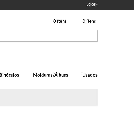
LOGIN
0
ítens
0
ítens
Binóculos
Molduras/Álbuns
Usados