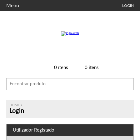
Menu
LOGIN
0
ítens
0
ítens
HOME
>
Login
Utilizador Registado