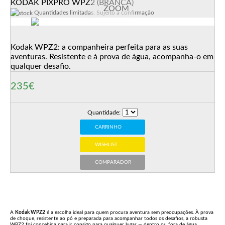
KODAK PIXPRO WPZ2 (BRANCA)
ZOOM
Quantidades limitadas. Sujeito a confirmação
Kodak WPZ2: a companheira perfeita para as suas
aventuras. Resistente e à prova de água, acompanha-o em
qualquer desafio.
235€
Quantidade:
CARRINHO
WISHLIST
COMPARADOR
A
Kodak WPZ2
é a escolha ideal para quem procura aventura sem preocupações. À prova
de choque, resistente ao pó e preparada para acompanhar todos os desafios, a robusta
WPZ2 foi concebida para ir consigo para qualquer lugar — dentro ou fora de água.