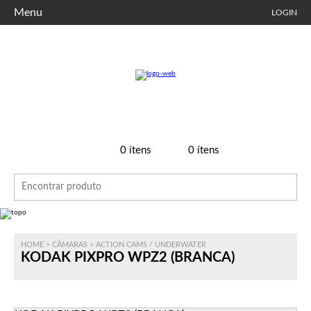
Menu
LOGIN
0
ítens
0
ítens
HOME
>
CÂMARAS
>
ACTION CAMS / UNDERWATER
KODAK PIXPRO WPZ2 (BRANCA)