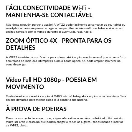
FÁCIL CONECTIVIDADE Wi-Fi -
MANTENHA-SE CONTACTÁVEL
Não deixe ninguém perder a acção! A WPZ2 pode facilmente se conectar ao seu tablet ou
smartphone para que possa carregar e compartilhar as suas melhores fotos e vídeos com
amigos, família e com o mundo durante as aventuras. Fácil, não é?
ZOOM ÓPTICO 4X - PRONTA PARA OS
DETALHES
A WPZ2 é resistente o suficiente para o levar até à acção, mas às vezes é preciso uma foto
bem tirada no meio das intempéries. Com o zoom óptico 4X, pode ampliar sem ficar na
zona de perigo.
Vídeo Full HD 1080p - POESIA EM
MOVIMENTO
Gosta de estar onde está a acção. A WPZ2 não só fotografa a acção como também a filma
em alta definição para melhor ajudá-lo a contar a sua história.
À PROVA DE POEIRAS
Durante as suas férias e aventuras, a água não vai ser o seu único obstáculo. Há também
muito sal, areia e cascalho que podem chegar a todos os lugares... todos menos o interior
da WPZ2, claro.