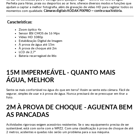
Perfeita para férias, praia ou desportos ao ar livre, oferece diversos modos e funções que
ajudam a captar a melhor fotografia, além de gravação de vídeo HD para registar todos os
momentos com qualidade.
Câmaras digitais KODAK PIXPRO — conte a sua história.
Características:
Zoom óptico 4x
Sensor BSI CMOS de 16 Mpx
Vídeo HD 1080p
Estabilização Digital de Imagem
À prova de água até 15m
À prova de choque até 2m
LCD de 2,7"
Bateria recarregável de lítio
15M IMPERMEÁVEL - QUANTO MAIS
ÁGUA, MELHOR
Sente-se mais confortável na água do que em terra? Assim se sente esta câmara. Fácil de
segurar, simples de usar e à prova de água. Nunca precisará de se preocupar em tirar a
foto.
2M À PROVA DE CHOQUE - AGUENTA BEM
AS PANCADAS
Actividades rigorosas exigem acessórios resistentes. Se o seu equipamento precisa de ser
sustentável, está com sorte com a WPZ2. Com uma classificação à prova de choque de até
2 metros, acidentes e quedas não serão um problema para a sua máquina.