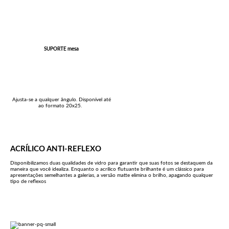
SUPORTE mesa
Ajusta-se a qualquer ângulo. Disponível até
ao formato 20x25.
ACRÍLICO ANTI-REFLEXO
Disponibilizamos duas qualidades de vidro para garantir que suas fotos se destaquem da
maneira que você idealiza. Enquanto o acrílico flutuante brilhante é um clássico para
apresentações semelhantes a galerias, a versão matte elimina o brilho, apagando qualquer
tipo de reflexos