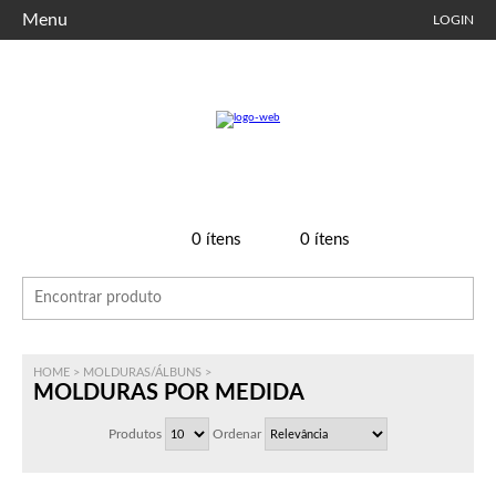
Menu
LOGIN
0
ítens
0
ítens
HOME
>
MOLDURAS/ÁLBUNS
>
MOLDURAS POR MEDIDA
Produtos
Ordenar