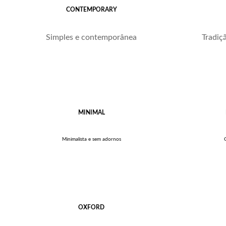
CONTEMPORARY
Simples e contemporânea
Tradiç
MINIMAL
Minimalista e sem adornos
OXFORD