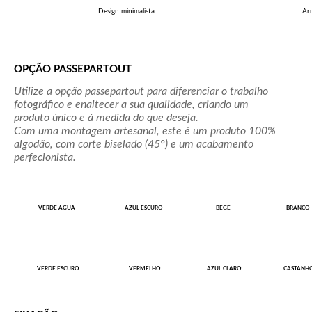
Design minimalista
Ar
OPÇÃO PASSEPARTOUT
Utilize a opção passepartout para diferenciar o trabalho
fotográfico e enaltecer a sua qualidade, criando um
produto único e à medida do que deseja.
Com uma montagem artesanal, este é um produto 100%
algodão, com corte biselado (45°) e um acabamento
perfecionista.
VERDE ÁGUA
AZUL ESCURO
BEGE
BRANCO
VERDE ESCURO
VERMELHO
AZUL CLARO
CASTANH