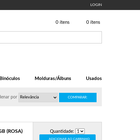
LOGIN
0
ítens
0
ítens
Binóculos
Molduras/Álbuns
Usados
enar
por
COMPARAR:
B (ROSA)
Quantidade:
ADICIONAR AO CARRINHO