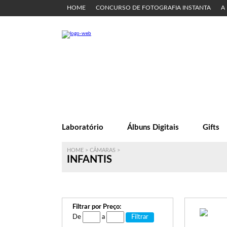
HOME
CONCURSO DE FOTOGRAFIA INSTANTA
A
Laboratório
Álbuns Digitais
Gifts
HOME
>
CÂMARAS
>
INFANTIS
Filtrar por Preço:
De
a
Filtrar