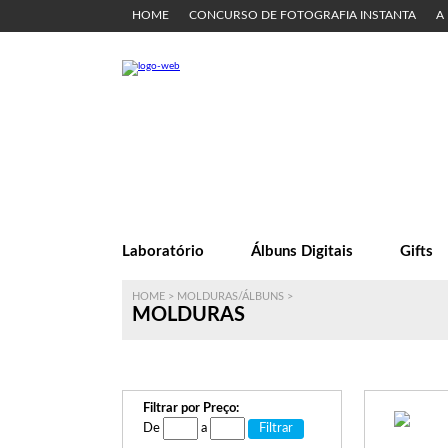
HOME
CONCURSO DE FOTOGRAFIA INSTANTA
A
Laboratório
Álbuns Digitais
Gifts
HOME
>
MOLDURAS/ÁLBUNS
>
MOLDURAS
Filtrar por Preço:
De
a
Filtrar