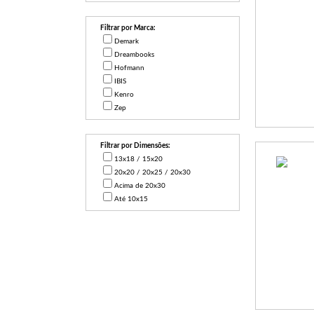
Filtrar por Marca:
Demark
Dreambooks
Hofmann
IBIS
Kenro
Zep
Filtrar por Dimensões:
13x18 / 15x20
20x20 / 20x25 / 20x30
Acima de 20x30
Até 10x15