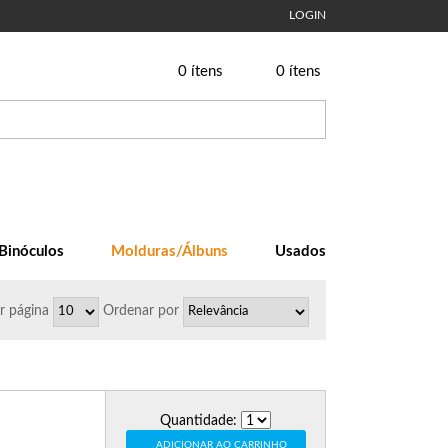
LOGIN
0
ítens
0
ítens
Binóculos
Molduras/Álbuns
Usados
r página
Ordenar
por
Quantidade:
ADICIONAR AO CARRINHO