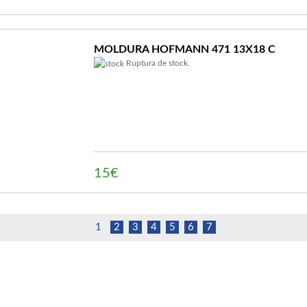
MOLDURA HOFMANN 471 13X18 C
Ruptura de stock.
15€
1
2
3
4
5
6
7