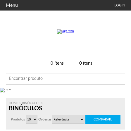
Menu
LOGIN
0
ítens
0
ítens
HOME
>
BINÓCULOS
>
BINÓCULOS
Produtos
Ordenar
COMPARAR: