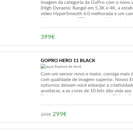
imagem da categoria da GoPro com o novo
(High Dynamic Range) em 5,3K e 4K, a estabi
vídeo HyperSmooth 6.0 melhorada e um cam
líder do setor de 177° com o Módulo de lent
399€
GOPRO HERO 11 BLACK
Ruptura de stock.
Com um sensor novo e maior, consiga mais 
com qualidade de imagem superior. Novos Ef
noturnos deixam você esbanjar a criatividad
anoitecer, e as cores de 10 bits dão vida aos
Tudo isso e muito mais fazem da HERO11 B
mais poderosa já lançada.
299€
399
€