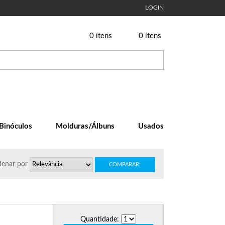
LOGIN
0
ítens
0
ítens
Binóculos
Molduras/Álbuns
Usados
enar
por
COMPARAR:
Quantidade: