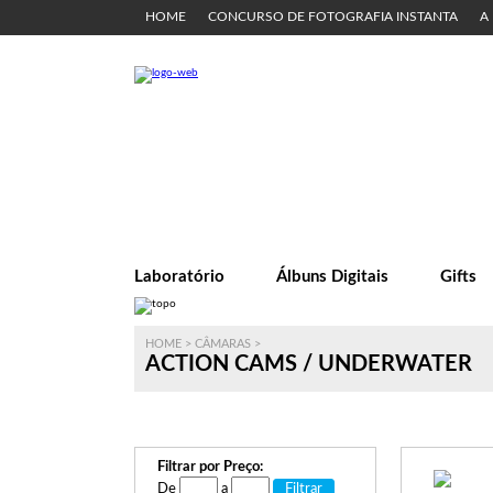
HOME
CONCURSO DE FOTOGRAFIA INSTANTA
A
Laboratório
Álbuns Digitais
Gifts
HOME
>
CÂMARAS
>
ACTION CAMS / UNDERWATER
Filtrar por Preço:
De
a
Filtrar