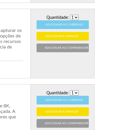
Quantidade:
ADICIONAR AO CARRINHO
capturar os
 opções de
ADICIONAR À WISHLIST
os recursos
cia de
ADICIONAR AO COMPARADOR
Quantidade:
ADICIONAR AO CARRINHO
e 8K,
nçada. A
ADICIONAR À WISHLIST
ores que
ADICIONAR AO COMPARADOR