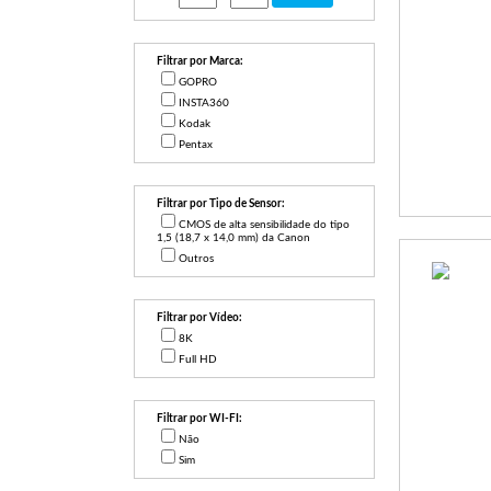
Filtrar por Marca:
GOPRO
INSTA360
Kodak
Pentax
Filtrar por Tipo de Sensor:
CMOS de alta sensibilidade do tipo
1,5 (18,7 x 14,0 mm) da Canon
Outros
Filtrar por Vídeo:
8K
Full HD
Filtrar por WI-FI:
Não
Sim