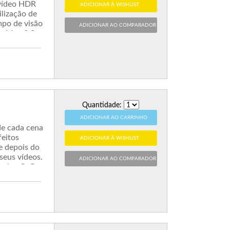
 vídeo HDR
ADICIONAR À WISHLIST
lização de
po de visão
ADICIONAR AO COMPARADOR
e Max 2.0.
Quantidade:
ADICIONAR AO CARRINHO
de cada cena
eitos
ADICIONAR À WISHLIST
e depois do
 seus vídeos.
ADICIONAR AO COMPARADOR
lack a GoPro