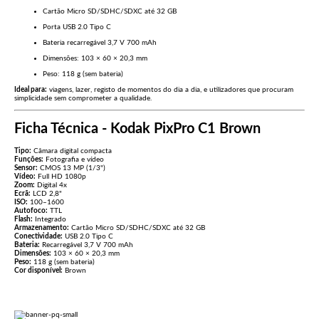
Cartão Micro SD/SDHC/SDXC até 32 GB
Porta USB 2.0 Tipo C
Bateria recarregável 3,7 V 700 mAh
Dimensões: 103 × 60 × 20,3 mm
Peso: 118 g (sem bateria)
Ideal para:
viagens, lazer, registo de momentos do dia a dia, e utilizadores que procuram
simplicidade sem comprometer a qualidade.
Ficha Técnica - Kodak PixPro C1 Brown
Tipo:
Câmara digital compacta
Funções:
Fotografia e vídeo
Sensor:
CMOS 13 MP (1/3")
Vídeo:
Full HD 1080p
Zoom:
Digital 4x
Ecrã:
LCD 2,8"
ISO:
100–1600
Autofoco:
TTL
Flash:
Integrado
Armazenamento:
Cartão Micro SD/SDHC/SDXC até 32 GB
Conectividade:
USB 2.0 Tipo C
Bateria:
Recarregável 3,7 V 700 mAh
Dimensões:
103 × 60 × 20,3 mm
Peso:
118 g (sem bateria)
Cor disponível:
Brown