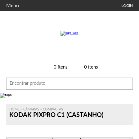
Menu
LOGIN
0
ítens
0
ítens
HOME
>
CÂMARAS
>
COMPACTAS
KODAK PIXPRO C1 (CASTANHO)