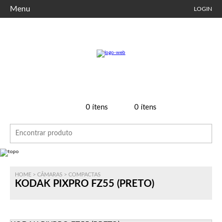
Menu
LOGIN
0
ítens
0
ítens
HOME
>
CÂMARAS
>
COMPACTAS
KODAK PIXPRO FZ55 (PRETO)