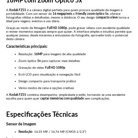
16MP com Zoom Óptico 5x
A
Kodak FZ55
é a câmara digital perfeita para quem procura qualidade de imagem e
portabilidade. Com um sensor de
16 megapíxeis
e
friendly
zoom óptico 5x
, oferece
fotografias nítidas e detalhadas, mesmo à distância. O seu design
compacto e leve
torna-a
ideal para viagens, eventos e uso diário.
Graças ao modo de filmagem
Full HD 1080p
, pode gravar vídeos com excelente qualidade
e reviver momentos especiais sempre que quiser. A interface simples e intuitiva permite que
qualquer pessoa, desde iniciantes a entusiastas da fotografia, aproveite todo o potencial
desta câmara.
Características principais:
Resolução:
16MP
para imagens de alta qualidade
Zoom óptico
5x
para capturar mais detalhes
Gravação de vídeo
Full HD 1080p
Ecrã LCD para visualização e navegação fácil
Design compacto para transporte prático
Vários modos de cena e opções criativas
A
Kodak FZ55
combina desempenho, simplicidade e estilo, tornando-se uma excelente
escolha para quem quer
captar memórias com qualidade
sem complicações.
Especificações Técnicas
Sensor de Imagem
Resolução
: 16,35 MP / 16,76 MP (CMOS 1/2,3")