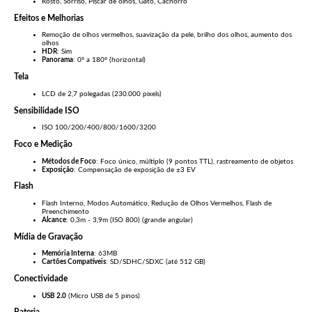
Rosto, Sorriso, Piscar de olhos, Gato, Cachorro
Efeitos e Melhorias
Remoção de olhos vermelhos, suavização da pele, brilho dos olhos, aumento dos
olhos
HDR
: Sim
Panorama
: 0º a 180º (horizontal)
Tela
LCD de 2,7 polegadas (230.000 pixels)
Sensibilidade ISO
ISO 100/200/400/800/1600/3200
Foco e Medição
Métodos de Foco
: Foco único, múltiplo (9 pontos TTL), rastreamento de objetos
Exposição
: Compensação de exposição de ±3 EV
Flash
Flash Interno, Modos Automático, Redução de Olhos Vermelhos, Flash de
Preenchimento
Alcance
: 0,3m - 3,9m (ISO 800) (grande angular)
Mídia de Gravação
Memória Interna
: 63MB
Cartões Compatíveis
: SD/SDHC/SDXC (até 512 GB)
Conectividade
USB 2.0
(Micro USB de 5 pinos)