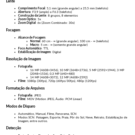
Lente
Comprimento Focal
: 5,1 mm (grande angular) a 25,5 mm (telefoto)
Abertura
: F3.9 (amplo) a F6.3 (telefoto)
Construção da Lente
: 8 grupos, 8 elementos
Zoom Óptico
: 5x
Zoom Digital
: 6x (Zoom Combinado: 30x)
Focagem
Alcance de Focagem
:
Normal
: 60 cm - ∞ (grande angular), 100 cm - ∞ (telefoto)
Macro
: 5 cm - ∞ (somente grande angular)
Foco Automático
: TTL
Estabilização de Imagem
: Digital
Resolução de Imagem
Fotografia
:
16 MP (4608×3456), 10 MP (3648×2736), 5 MP (2592×1944), 3 MP
(2048×1536), 0,3 MP (640×480)
14 MP (4608×3072), 12 MP (4608×2592)
Filme
: 1080p (30fps), 720p (60fps/30fps), 480p (120fps)
Formatação de Arquivos
Fotografia
: JPEG
Filme
: MOV (Motion JPEG, Áudio: PCM Linear)
Modos de Disparo
Automático, Manual, Filme, Panorama, SCN
Modos SCN: Paisagem, Esporte, Praia, Pôr do Sol, Neve, Retrato, Estabilização de
Imagem, entre outros.
Detecção