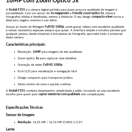
16MP com Zoom Óptico 5x
A
Kodak FZ55
é a câmara digital perfeita para quem procura qualidade de imagem e
portabilidade. Com um sensor de
16 megapíxeis
e
friendly
zoom óptico 5x
, oferece
fotografias nítidas e detalhadas, mesmo à distância. O seu design
compacto e leve
torna-a
ideal para viagens, eventos e uso diário.
Graças ao modo de filmagem
Full HD 1080p
, pode gravar vídeos com excelente qualidade
e reviver momentos especiais sempre que quiser. A interface simples e intuitiva permite que
qualquer pessoa, desde iniciantes a entusiastas da fotografia, aproveite todo o potencial
desta câmara.
Características principais:
Resolução:
16MP
para imagens de alta qualidade
Zoom óptico
5x
para capturar mais detalhes
Gravação de vídeo
Full HD 1080p
Ecrã LCD para visualização e navegação fácil
Design compacto para transporte prático
Vários modos de cena e opções criativas
A
Kodak FZ55
combina desempenho, simplicidade e estilo, tornando-se uma excelente
escolha para quem quer
captar memórias com qualidade
sem complicações.
Especificações Técnicas
Sensor de Imagem
Resolução
: 16,35 MP / 16,76 MP (CMOS 1/2,3")
Lente