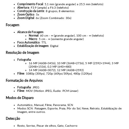
Comprimento Focal
: 5,1 mm (grande angular) a 25,5 mm (telefoto)
Abertura
: F3.9 (amplo) a F6.3 (telefoto)
Construção da Lente
: 8 grupos, 8 elementos
Zoom Óptico
: 5x
Zoom Digital
: 6x (Zoom Combinado: 30x)
Focagem
Alcance de Focagem
:
Normal
: 60 cm - ∞ (grande angular), 100 cm - ∞ (telefoto)
Macro
: 5 cm - ∞ (somente grande angular)
Foco Automático
: TTL
Estabilização de Imagem
: Digital
Resolução de Imagem
Fotografia
:
16 MP (4608×3456), 10 MP (3648×2736), 5 MP (2592×1944), 3 MP
(2048×1536), 0,3 MP (640×480)
14 MP (4608×3072), 12 MP (4608×2592)
Filme
: 1080p (30fps), 720p (60fps/30fps), 480p (120fps)
Formatação de Arquivos
Fotografia
: JPEG
Filme
: MOV (Motion JPEG, Áudio: PCM Linear)
Modos de Disparo
Automático, Manual, Filme, Panorama, SCN
Modos SCN: Paisagem, Esporte, Praia, Pôr do Sol, Neve, Retrato, Estabilização de
Imagem, entre outros.
Detecção
Rosto, Sorriso, Piscar de olhos, Gato, Cachorro