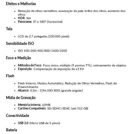
Efeitos e Melhorias
Remoção de olhos vermelhos, suavização da pele, brilho dos olhos, aumento dos
olhos
HDR
: Sim
Panorama
: 0º a 180º (horizontal)
Tela
LCD de 2,7 polegadas (230.000 pixels)
Sensibilidade ISO
ISO 100/200/400/800/1600/3200
Foco e Medição
Métodos de Foco
: Foco único, múltiplo (9 pontos TTL), rastreamento de objetos
Exposição
: Compensação de exposição de ±3 EV
Flash
Flash Interno, Modos Automático, Redução de Olhos Vermelhos, Flash de
Preenchimento
Alcance
: 0,3m - 3,9m (ISO 800) (grande angular)
Mídia de Gravação
Memória Interna
: 63MB
Cartões Compatíveis
: SD/SDHC/SDXC (até 512 GB)
Conectividade
USB 2.0
(Micro USB de 5 pinos)
Bateria