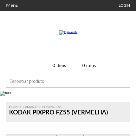
Menu
LOGIN
0
ítens
0
ítens
HOME
>
CÂMARAS
>
COMPACTAS
KODAK PIXPRO FZ55 (VERMELHA)