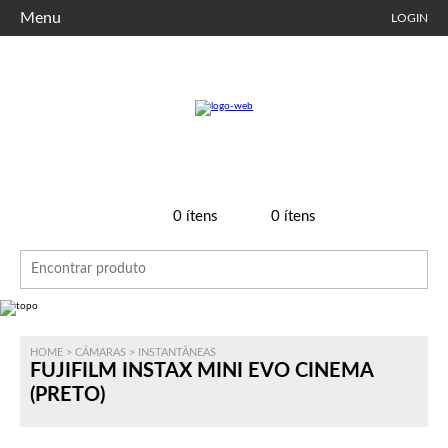
Menu
LOGIN
0
ítens
0
ítens
HOME
>
CÂMARAS
>
INSTANTÂNEAS
FUJIFILM INSTAX MINI EVO CINEMA
(PRETO)