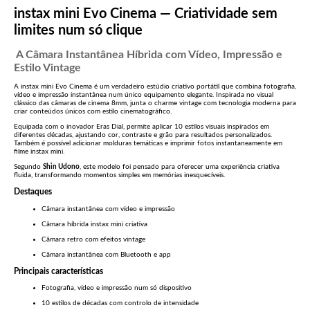
instax mini Evo Cinema — Criatividade sem
limites num só clique
A Câmara Instantânea Híbrida com Vídeo, Impressão e
Estilo Vintage
A instax mini Evo Cinema é um verdadeiro estúdio criativo portátil que combina fotografia,
vídeo e impressão instantânea num único equipamento elegante. Inspirada no visual
clássico das câmaras de cinema 8mm, junta o charme vintage com tecnologia moderna para
criar conteúdos únicos com estilo cinematográfico.
Equipada com o inovador Eras Dial, permite aplicar 10 estilos visuais inspirados em
diferentes décadas, ajustando cor, contraste e grão para resultados personalizados.
Também é possível adicionar molduras temáticas e imprimir fotos instantaneamente em
filme instax mini.
Segundo
Shin Udono
, este modelo foi pensado para oferecer uma experiência criativa
fluida, transformando momentos simples em memórias inesquecíveis.
Destaques
Câmara instantânea com vídeo e impressão
Câmara híbrida instax mini criativa
Câmara retro com efeitos vintage
Câmara instantânea com Bluetooth e app
Principais características
Fotografia, vídeo e impressão num só dispositivo
10 estilos de décadas com controlo de intensidade