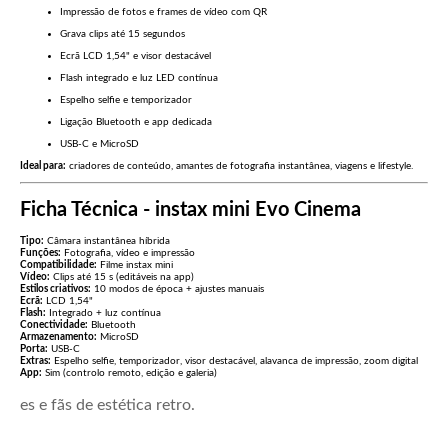
Impressão de fotos e frames de vídeo com QR
Grava clips até 15 segundos
Ecrã LCD 1,54" e visor destacável
Flash integrado e luz LED contínua
Espelho selfie e temporizador
Ligação Bluetooth e app dedicada
USB-C e MicroSD
Ideal para:
criadores de conteúdo, amantes de fotografia instantânea, viagens e lifestyle.
Ficha Técnica - instax mini Evo Cinema
Tipo:
Câmara instantânea híbrida
Funções:
Fotografia, vídeo e impressão
Compatibilidade:
Filme instax mini
Vídeo:
Clips até 15 s (editáveis na app)
Estilos criativos:
10 modos de época + ajustes manuais
Ecrã:
LCD 1,54"
Flash:
Integrado + luz contínua
Conectividade:
Bluetooth
Armazenamento:
MicroSD
Porta:
USB-C
Extras:
Espelho selfie, temporizador, visor destacável, alavanca de impressão, zoom digital
App:
Sim (controlo remoto, edição e galeria)
es e fãs de estética retro.