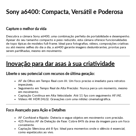
Sony a6400: Compacta, Versátil e Poderosa
Capture o melhor da vida
Descubra a câmara Sony a6400, uma combinação perfeita de portabilidade e desempenho.
Apesar do seu tamanho compacto e peso reduzido, esta câmara oferece funcionalidades
de topo típicas de modelos full-frame. Ideal para fotografias, vídeos, composições criativas
ou até mesmo selfies do dia a dia, a a6400 garante imagens deslumbrantes, prontas para
serem partilhadas, mesmo em movimento.
Inovação para dar asas à sua criatividade
Liberte o seu potencial com recursos de última geração:
AF de Olhos em Tempo Real com IA
: Um foco preciso e imediato para retratos
impecáveis.
Seguimento em Tempo Real de Alta Precisão
: Nunca perca um momento, mesmo
em movimento.
Captação Contínua em Alta Velocidade
: Até 11 fps com seguimento AF/AE.
Vídeos 4K HDR (HLG)
: Gravações com uma nitidez cinematográfica.
Foco Avançado para Ação e Detalhes
AF Confiável e Rápido
: Detecta e segue objetos em movimento com precisão.
425 Pontos AF de Deteção de Fase
: Cobre 84% da área da imagem para um foco
consistente.
Captação Silenciosa até 8 fps
: Ideal para momentos onde o silêncio é essencial,
como espetáculos ao vivo.