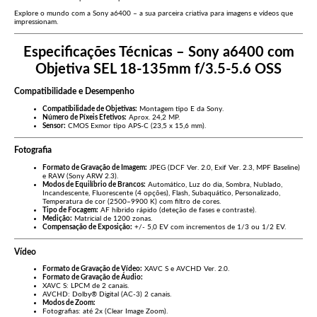
Explore o mundo com a
Sony a6400
– a sua parceira criativa para imagens e vídeos que
impressionam.
Especificações Técnicas – Sony a6400 com
Objetiva SEL 18-135mm f/3.5-5.6 OSS
Compatibilidade e Desempenho
Compatibilidade de Objetivas:
Montagem tipo E da Sony.
Número de Píxeis Efetivos:
Aprox. 24,2 MP.
Sensor:
CMOS Exmor tipo APS-C (23,5 x 15,6 mm).
Fotografia
Formato de Gravação de Imagem:
JPEG (DCF Ver. 2.0, Exif Ver. 2.3, MPF Baseline)
e RAW (Sony ARW 2.3).
Modos de Equilíbrio de Brancos:
Automático, Luz do dia, Sombra, Nublado,
Incandescente, Fluorescente (4 opções), Flash, Subaquático, Personalizado,
Temperatura de cor (2500–9900 K) com filtro de cores.
Tipo de Focagem:
AF híbrido rápido (deteção de fases e contraste).
Medição:
Matricial de 1200 zonas.
Compensação de Exposição:
+/- 5,0 EV com incrementos de 1/3 ou 1/2 EV.
Vídeo
Formato de Gravação de Vídeo:
XAVC S e AVCHD Ver. 2.0.
Formato de Gravação de Áudio:
XAVC S: LPCM de 2 canais.
AVCHD: Dolby® Digital (AC-3) 2 canais.
Modos de Zoom:
Fotografias: até 2x (Clear Image Zoom).