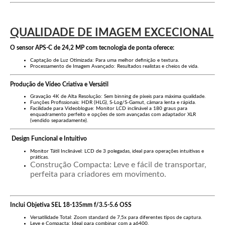
QUALIDADE DE IMAGEM EXCECIONAL
O sensor APS-C de 24,2 MP com tecnologia de ponta oferece:
Captação de Luz Otimizada
: Para uma melhor definição e textura.
Processamento de Imagem Avançado
: Resultados realistas e cheios de vida.
Produção de Vídeo Criativa e Versátil
Gravação 4K de Alta Resolução
: Sem binning de píxeis para máxima qualidade.
Funções Profissionais
: HDR (HLG), S-Log/S-Gamut, câmara lenta e rápida.
Facilidade para Videoblogue
: Monitor LCD inclinável a 180 graus para
enquadramento perfeito e opções de som avançadas com adaptador XLR
(vendido separadamente).
Design Funcional e Intuitivo
Monitor Tátil Inclinável
: LCD de 3 polegadas, ideal para operações intuitivas e
práticas.
Construção Compacta
: Leve e fácil de transportar,
perfeita para criadores em movimento.
Inclui Objetiva SEL 18-135mm f/3.5-5.6 OSS
Versatilidade Total
: Zoom standard de 7,5x para diferentes tipos de captura.
Leve e Compacta
: Ideal para combinar com a a6400.