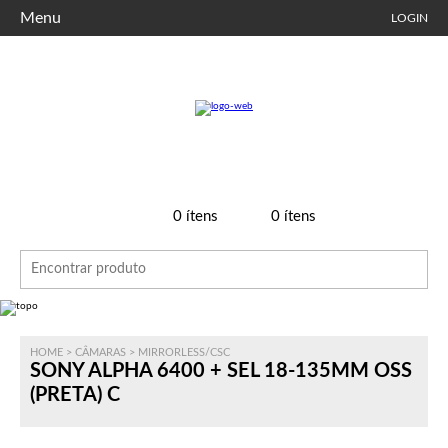
Menu
LOGIN
0
ítens
0
ítens
HOME
>
CÂMARAS
>
MIRRORLESS/CSC
SONY ALPHA 6400 + SEL 18-135MM OSS
(PRETA) C