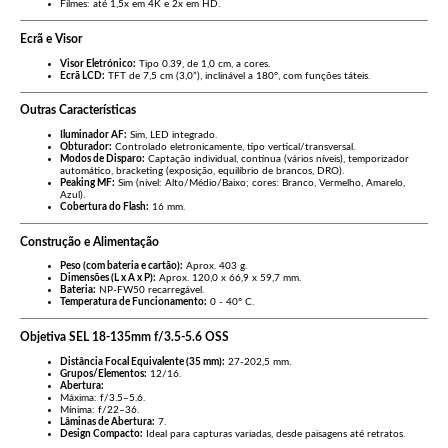
Filmes: até 1,5x em 4K e 2x em HD.
Ecrã e Visor
Visor Eletrónico:
Tipo 0.39, de 1,0 cm, a cores.
Ecrã LCD:
TFT de 7,5 cm (3,0”), inclinável a 180°, com funções táteis.
Outras Características
Iluminador AF:
Sim, LED integrado.
Obturador:
Controlado eletronicamente, tipo vertical/transversal.
Modos de Disparo:
Captação individual, contínua (vários níveis), temporizador
automático, bracketing (exposição, equilíbrio de brancos, DRO).
Peaking MF:
Sim (nível: Alto/Médio/Baixo; cores: Branco, Vermelho, Amarelo,
Azul).
Cobertura do Flash:
16 mm.
Construção e Alimentação
Peso (com bateria e cartão):
Aprox. 403 g.
Dimensões (L x A x P):
Aprox. 120,0 x 66,9 x 59,7 mm.
Bateria:
NP-FW50 recarregável.
Temperatura de Funcionamento:
0 - 40° C.
Objetiva SEL 18-135mm f/3.5-5.6 OSS
Distância Focal Equivalente (35 mm):
27-202,5 mm.
Grupos/Elementos:
12/16.
Abertura:
Máxima: f/3.5–5.6.
Mínima: f/22–36.
Lâminas de Abertura:
7.
Design Compacto:
Ideal para capturas variadas, desde paisagens até retratos.