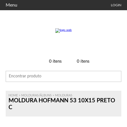
Menu
LOGIN
0
ítens
0
ítens
HOME
>
MOLDURAS/ÁLBUNS
>
MOLDURAS
MOLDURA HOFMANN 53 10X15 PRETO
C