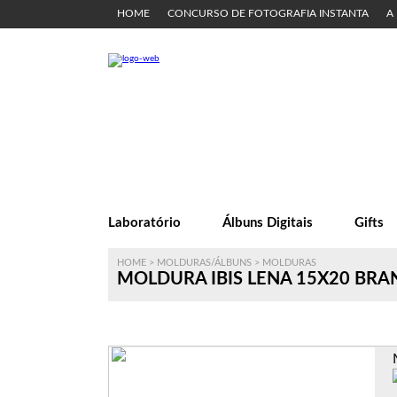
HOME
CONCURSO DE FOTOGRAFIA INSTANTA
A
Laboratório
Álbuns Digitais
Gifts
HOME
>
MOLDURAS/ÁLBUNS
>
MOLDURAS
MOLDURA IBIS LENA 15X20 BRA