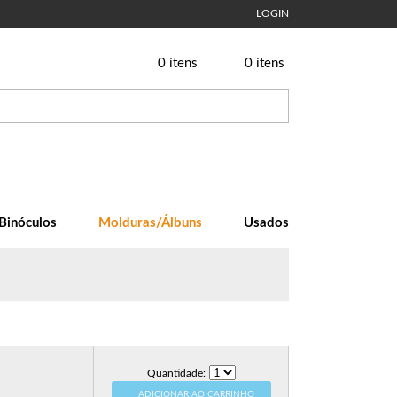
LOGIN
0
ítens
0
ítens
Binóculos
Molduras/Álbuns
Usados
Quantidade:
ADICIONAR AO CARRINHO