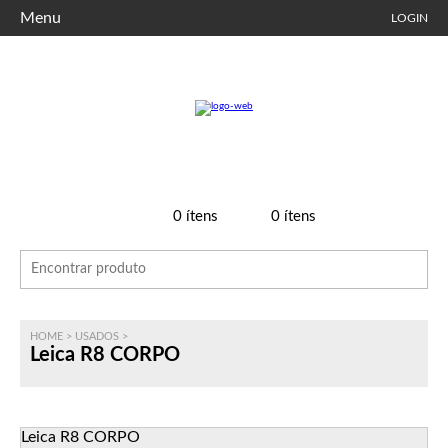
Menu
LOGIN
0
ítens
0
ítens
HOME
>
USADOS
>
Leica R8 CORPO
Leica R8 CORPO