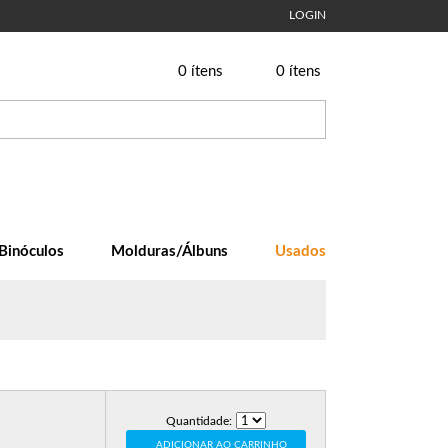
LOGIN
0
ítens
0
ítens
Binóculos
Molduras/Álbuns
Usados
Quantidade:
ADICIONAR AO CARRINHO