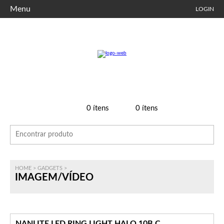
Menu
LOGIN
0
ítens
0
ítens
HOME
>
GADGETS
>
IMAGEM/VÍDEO
NANLITE LED RING LIGHT HALO 10B C