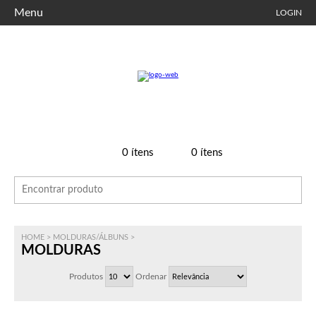
Menu
LOGIN
0
ítens
0
ítens
HOME
>
MOLDURAS/ÁLBUNS
>
MOLDURAS
Produtos
Ordenar