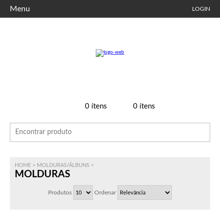
Menu
LOGIN
0
ítens
0
ítens
HOME
>
MOLDURAS/ÁLBUNS
>
MOLDURAS
Produtos
Ordenar