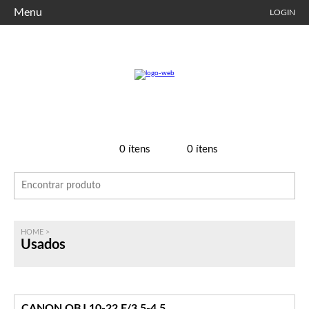
Menu
LOGIN
0
ítens
0
ítens
HOME
>
Usados
CANON OBJ.10-22 F/3.5-4.5